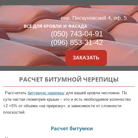
пер. Пискуновский 4, оф. 5
ВСЁ ДЛЯ КРОВЛИ И ФАСАДА
(050) 743-04-91
(096) 853-31-42
ЗАКАЗАТЬ
РАСЧЕТ БИТУМНОЙ ЧЕРЕПИЦЫ
Рассчитать
битумную черепицу
для вашей кровли несложно. По
сути чистая геометрия крыши – это и есть необходимое количество
+2 +5% от объема «на прирезку», в зависимости от сложности
плоскостей.
Расчет битумки