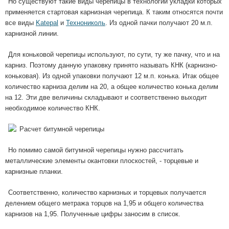
Но существуют такие виды черепицы в технологии укладки которых
применяется стартовая карнизная черепица. К таким относятся почти
все виды
Katepal
и
Технониколь
. Из одной пачки получают 20 м.п.
карнизной линии.
Для коньковой черепицы используют, по сути, ту же пачку, что и на
карниз. Поэтому данную упаковку принято называть КНК (карнизно-
коньковая). Из одной упаковки получают 12 м.п. конька. Итак общее
количество карниза делим на 20, а общее количество конька делим
на 12. Эти две величины складывают и соответственно выходит
необходимое количество КНК.
Но помимо самой битумной черепицы нужно рассчитать
металлические элементы окантовки плоскостей, - торцевые и
карнизные планки.
Соответственно, количество карнизных и торцевых получается
делением общего метража торцов на 1,95 и общего количества
карнизов на 1,95. Полученные цифры заносим в список.