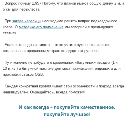
Вопрос почему 1,95? Потому, что планки имеют общую длину 2 м, а
5 см для перехлеста
.
При
заказе черепицы
необходимо решить вопрос подкладочного
ковра. О
методике его применения
мы говорили в предыдущих
статьях.
Если есть ендовые места,- также учтите нужное количество,
согласовав с продавцом метраж стандартных рулонов.
Ну и конечно не забудьте о кровельных «битумных» гвоздях (1 кг =
10 м.кв.) и битумной мастике для мест примыкания, ендовых и для
проклейки стыков ОSB.
Каждая конкретная кровля имеет свои особенности и подход всегда
индивидуален. Обращайтесь, всегда поможем!
И как всегда – покупайте качественное,
покупайте лучшее!