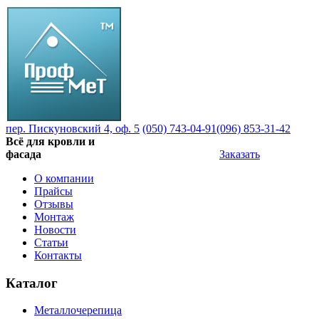
пер. Пискуновский 4, оф. 5
(050) 743-04-91
(096) 853-31-42
Всё для кровли и
фасада
Заказать
О компании
Прайсы
Отзывы
Монтаж
Новости
Статьи
Контакты
Каталог
Металлочерепица