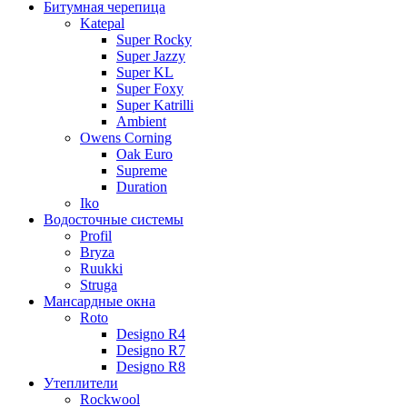
Битумная черепица
Katepal
Super Rocky
Super Jazzy
Super KL
Super Foxy
Super Katrilli
Ambient
Owens Corning
Oak Euro
Supreme
Duration
Iko
Водосточные системы
Profil
Bryza
Ruukki
Struga
Мансардные окна
Roto
Designo R4
Designo R7
Designo R8
Утеплители
Rockwool