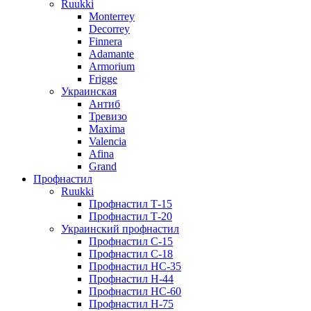
Ruukki
Monterrey
Decorrey
Finnera
Adamante
Armorium
Frigge
Украинская
Антиб
Тревизо
Maxima
Valencia
Afina
Grand
Профнастил
Ruukki
Профнастил Т-15
Профнастил Т-20
Украинский профнастил
Профнастил С-15
Профнастил С-18
Профнастил НС-35
Профнастил Н-44
Профнастил НС-60
Профнастил Н-75