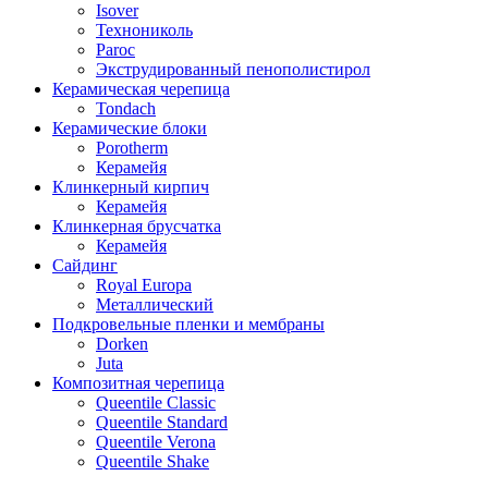
Isover
Технониколь
Paroc
Экструдированный пенополистирол
Керамическая черепица
Tondach
Керамические блоки
Porotherm
Керамейя
Клинкерный кирпич
Керамейя
Клинкерная брусчатка
Керамейя
Сайдинг
Royal Europa
Металлический
Подкровельные пленки и мембраны
Dorken
Juta
Композитная черепица
Queentile Classic
Queentile Standard
Queentile Verona
Queentile Shake