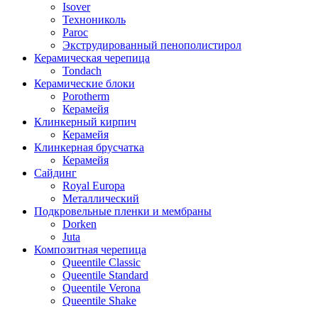
Isover
Технониколь
Paroc
Экструдированный пенополистирол
Керамическая черепица
Tondach
Керамические блоки
Porotherm
Керамейя
Клинкерный кирпич
Керамейя
Клинкерная брусчатка
Керамейя
Сайдинг
Royal Europa
Металлический
Подкровельные пленки и мембраны
Dorken
Juta
Композитная черепица
Queentile Classic
Queentile Standard
Queentile Verona
Queentile Shake