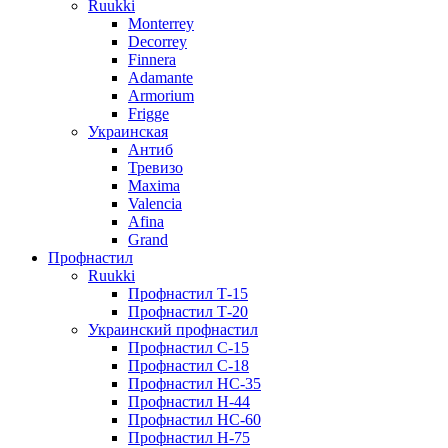
Ruukki
Monterrey
Decorrey
Finnera
Adamante
Armorium
Frigge
Украинская
Антиб
Тревизо
Maxima
Valencia
Afina
Grand
Профнастил
Ruukki
Профнастил Т-15
Профнастил Т-20
Украинский профнастил
Профнастил С-15
Профнастил С-18
Профнастил НС-35
Профнастил Н-44
Профнастил НС-60
Профнастил Н-75