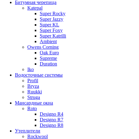
Битумная черепица
Katepal
Super Rocky
Super Jazzy
Super KL
Super Foxy
Super Katrilli
Ambient
Owens Corning
Oak Euro
Supreme
Duration
Iko
Водосточные системы
Profil
Bryza
Ruukki
Struga
Мансардные окна
Roto
Designo R4
Designo R7
Designo R8
Утеплители
Rockwool