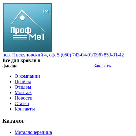
пер. Пискуновский 4, оф. 5
(050) 743-04-91
(096) 853-31-42
Всё для кровли и
фасада
Заказать
О компании
Прайсы
Отзывы
Монтаж
Новости
Статьи
Контакты
Каталог
Металлочерепица