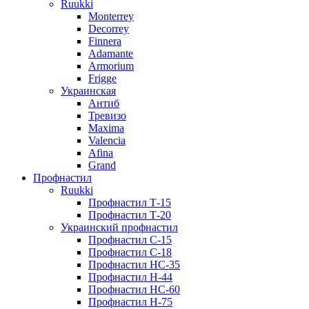
Ruukki
Monterrey
Decorrey
Finnera
Adamante
Armorium
Frigge
Украинская
Антиб
Тревизо
Maxima
Valencia
Afina
Grand
Профнастил
Ruukki
Профнастил Т-15
Профнастил Т-20
Украинский профнастил
Профнастил С-15
Профнастил С-18
Профнастил НС-35
Профнастил Н-44
Профнастил НС-60
Профнастил Н-75