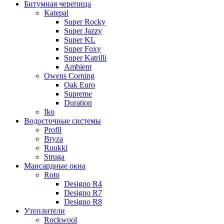
Битумная черепица
Katepal
Super Rocky
Super Jazzy
Super KL
Super Foxy
Super Katrilli
Ambient
Owens Corning
Oak Euro
Supreme
Duration
Iko
Водосточные системы
Profil
Bryza
Ruukki
Struga
Мансардные окна
Roto
Designo R4
Designo R7
Designo R8
Утеплители
Rockwool