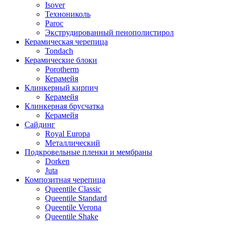
Isover
Технониколь
Paroc
Экструдированный пенополистирол
Керамическая черепица
Tondach
Керамические блоки
Porotherm
Керамейя
Клинкерный кирпич
Керамейя
Клинкерная брусчатка
Керамейя
Сайдинг
Royal Europa
Металлический
Подкровельные пленки и мембраны
Dorken
Juta
Композитная черепица
Queentile Classic
Queentile Standard
Queentile Verona
Queentile Shake