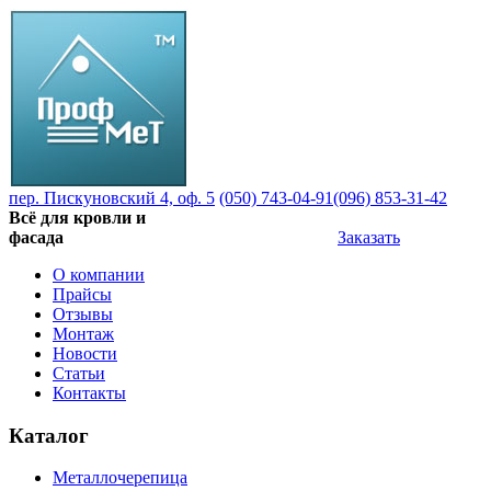
пер. Пискуновский 4, оф. 5
(050) 743-04-91
(096) 853-31-42
Всё для кровли и
фасада
Заказать
О компании
Прайсы
Отзывы
Монтаж
Новости
Статьи
Контакты
Каталог
Металлочерепица