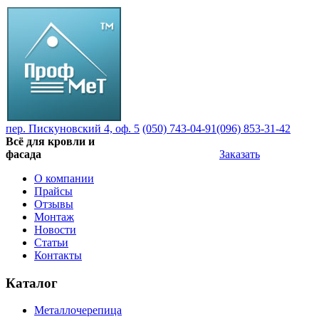
пер. Пискуновский 4, оф. 5
(050) 743-04-91
(096) 853-31-42
Всё для кровли и
фасада
Заказать
О компании
Прайсы
Отзывы
Монтаж
Новости
Статьи
Контакты
Каталог
Металлочерепица