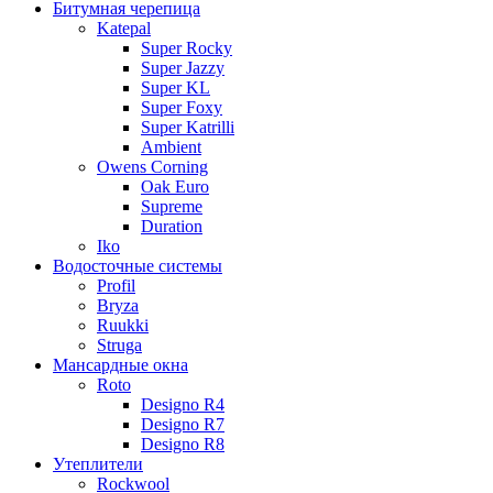
Битумная черепица
Katepal
Super Rocky
Super Jazzy
Super KL
Super Foxy
Super Katrilli
Ambient
Owens Corning
Oak Euro
Supreme
Duration
Iko
Водосточные системы
Profil
Bryza
Ruukki
Struga
Мансардные окна
Roto
Designo R4
Designo R7
Designo R8
Утеплители
Rockwool