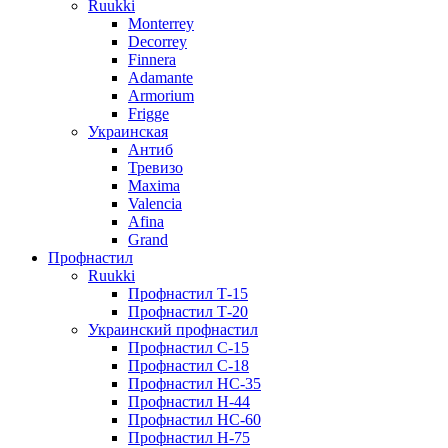
Ruukki
Monterrey
Decorrey
Finnera
Adamante
Armorium
Frigge
Украинская
Антиб
Тревизо
Maxima
Valencia
Afina
Grand
Профнастил
Ruukki
Профнастил Т-15
Профнастил Т-20
Украинский профнастил
Профнастил С-15
Профнастил С-18
Профнастил НС-35
Профнастил Н-44
Профнастил НС-60
Профнастил Н-75