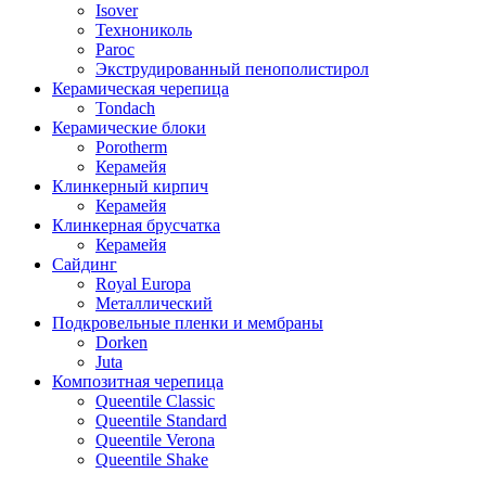
Isover
Технониколь
Paroc
Экструдированный пенополистирол
Керамическая черепица
Tondach
Керамические блоки
Porotherm
Керамейя
Клинкерный кирпич
Керамейя
Клинкерная брусчатка
Керамейя
Сайдинг
Royal Europa
Металлический
Подкровельные пленки и мембраны
Dorken
Juta
Композитная черепица
Queentile Classic
Queentile Standard
Queentile Verona
Queentile Shake