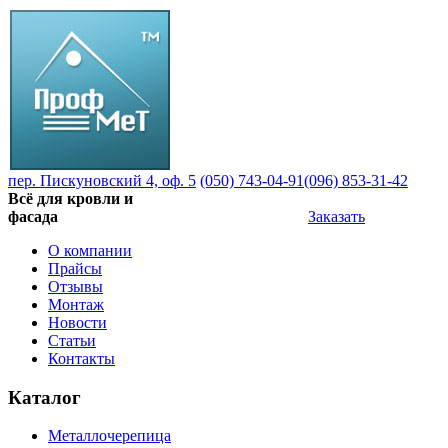
пер. Пискуновский 4, оф. 5
(050) 743-04-91
(096) 853-31-42
Всё для кровли и
фасада
Заказать
О компании
Прайсы
Отзывы
Монтаж
Новости
Статьи
Контакты
Каталог
Металлочерепица