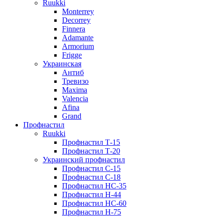
Ruukki
Monterrey
Decorrey
Finnera
Adamante
Armorium
Frigge
Украинская
Антиб
Тревизо
Maxima
Valencia
Afina
Grand
Профнастил
Ruukki
Профнастил Т-15
Профнастил Т-20
Украинский профнастил
Профнастил С-15
Профнастил С-18
Профнастил НС-35
Профнастил Н-44
Профнастил НС-60
Профнастил Н-75