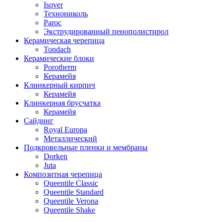
Isover
Технониколь
Paroc
Экструдированный пенополистирол
Керамическая черепица
Tondach
Керамические блоки
Porotherm
Керамейя
Клинкерный кирпич
Керамейя
Клинкерная брусчатка
Керамейя
Сайдинг
Royal Europa
Металлический
Подкровельные пленки и мембраны
Dorken
Juta
Композитная черепица
Queentile Classic
Queentile Standard
Queentile Verona
Queentile Shake