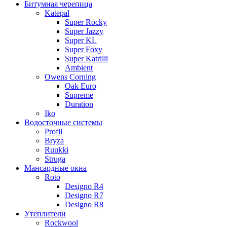
Битумная черепица
Katepal
Super Rocky
Super Jazzy
Super KL
Super Foxy
Super Katrilli
Ambient
Owens Corning
Oak Euro
Supreme
Duration
Iko
Водосточные системы
Profil
Bryza
Ruukki
Struga
Мансардные окна
Roto
Designo R4
Designo R7
Designo R8
Утеплители
Rockwool