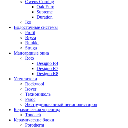
Owens Corning
Oak Euro
Supreme
Duration
Iko
Водосточные системы
Profil
Bryza
Ruukki
Struga
Мансардные окна
Roto
Designo R4
Designo R7
Designo R8
Утеплители
Rockwool
Isover
Технониколь
Paroc
Экструдированный пенополистирол
Керамическая черепица
Tondach
Керамические блоки
Porotherm