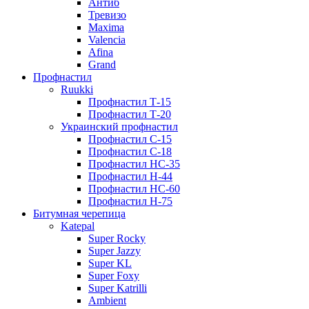
Антиб
Тревизо
Maxima
Valencia
Afina
Grand
Профнастил
Ruukki
Профнастил Т-15
Профнастил Т-20
Украинский профнастил
Профнастил С-15
Профнастил С-18
Профнастил НС-35
Профнастил Н-44
Профнастил НС-60
Профнастил Н-75
Битумная черепица
Katepal
Super Rocky
Super Jazzy
Super KL
Super Foxy
Super Katrilli
Ambient