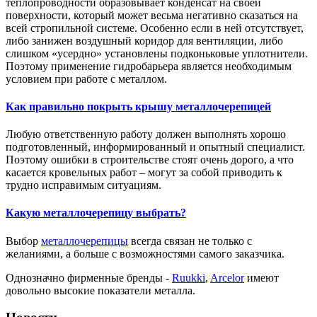
теплопроводности образовывает конденсат на своей
поверхности, который может весьма негативно сказаться на
всей стропильной системе. Особенно если в ней отсутствует,
либо занижен воздушный коридор для вентиляции, либо
слишком «усердно» установлены подконьковые уплотнители.
Поэтому применение гидробарьера является необходимым
условием при работе с металлом.
Как правильно покрыть крышу металлочерепицей
Любую ответственную работу должен выполнять хорошо
подготовленный, информированный и опытный специалист.
Поэтому ошибки в строительстве стоят очень дорого, а что
касается кровельных работ – могут за собой приводить к
трудно исправимым ситуациям.
Какую металлочерепицу выбрать?
Выбор
металлочерепицы
всегда связан не только с
желаниями, а больше с возможностями самого заказчика.
Однозначно фирменные бренды -
Ruukki
,
Arcelor
имеют
довольно высокие показатели металла.