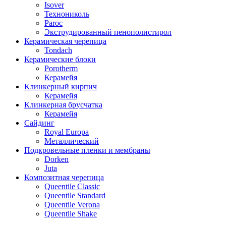
Isover
Технониколь
Paroc
Экструдированный пенополистирол
Керамическая черепица
Tondach
Керамические блоки
Porotherm
Керамейя
Клинкерный кирпич
Керамейя
Клинкерная брусчатка
Керамейя
Сайдинг
Royal Europa
Металлический
Подкровельные пленки и мембраны
Dorken
Juta
Композитная черепица
Queentile Classic
Queentile Standard
Queentile Verona
Queentile Shake