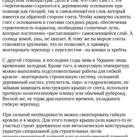
градусной температуры. Дело в том, что гонт (лист с 3-4
«черепичками») крепится к деревянному основанию при
помощи как гвоздей, так и самоклеющегося слоя, который
имеется на обратной стороне гонта. Чтобы намертво склеить
гонт с основанием и гонтами соседних рядов, обеспечивая
герметичность покрытия, необходимы солнечные лучи,
которые постепенно «растапливают» самоклеющийся слой. А
солнца зимой, увы, не хватает. К тому же на морозе гонты
становятся хрупкими, что не позволяет, к примеру,
монтировать черепицу с перехлестом - на коньки и хребты.
С другой стороны, в последние годы зима в Украине лишь
временами холодная. Кроме того, в минусовую температуру
можно выполнять подготовительные работы для гибкой
кровли - монтировать стропильную систему, сплошной
деревянный настил, утеплитель, паро- и гидроизоляцию, не
забывая защищать конструкцию крыши от снега, используя
прочную полиэтиленовую пленку или обычный рубероид.
Весной же, не теряя драгоценного времени, укладывать
гибкую черепицу.
При сильной необходимости можно смонтировать гибкую
кровлю и в мороз. Для этого поверх крыши (или какого-то ее
участка) строят деревянную или металлическую конструкцию,
укрытую специальной для строительных лесов
шумопылезащитной плёнкой или полиэтиленовой пленкой