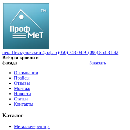
пер. Пискуновский 4, оф. 5
(050) 743-04-91
(096) 853-31-42
Всё для кровли и
фасада
Заказать
О компании
Прайсы
Отзывы
Монтаж
Новости
Статьи
Контакты
Каталог
Металлочерепица