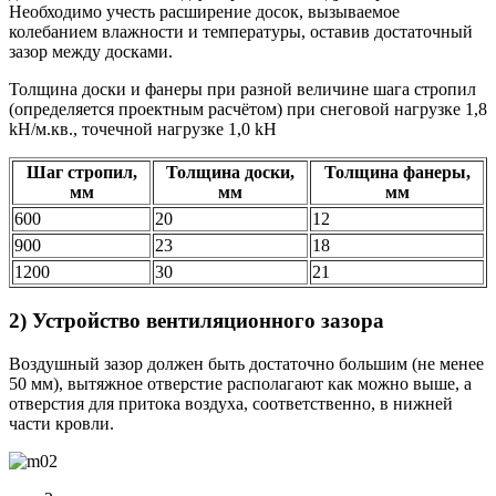
Необходимо учесть расширение досок, вызываемое
колебанием влажности и температуры, оставив достаточный
зазор между досками.
Толщина доски и фанеры при разной величине шага стропил
(определяется проектным расчётом) при снеговой нагрузке 1,8
kН/м.кв., точечной нагрузке 1,0 kН
Шаг стропил,
Толщина доски,
Толщина фанеры,
мм
мм
мм
600
20
12
900
23
18
1200
30
21
2) Устройство вентиляционного зазора
Воздушный зазор должен быть достаточно большим (не менее
50 мм), вытяжное отверстие располагают как можно выше, а
отверстия для притока воздуха, соответственно, в нижней
части кровли.