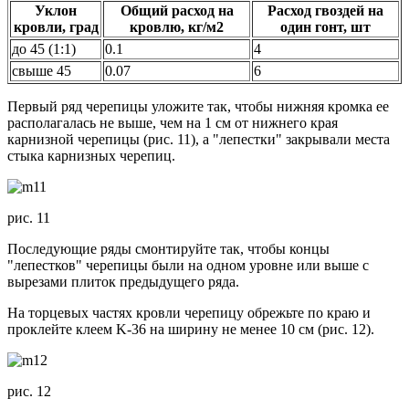
Уклон
Общий расход на
Расход гвоздей на
кровли, град
кровлю, кг/м2
один гонт, шт
до 45 (1:1)
0.1
4
свыше 45
0.07
6
Первый ряд черепицы уложите так, чтобы нижняя кромка ее
располагалась не выше, чем на 1 см от нижнего края
карнизной черепицы (рис. 11), а "лепестки" закрывали места
стыка карнизных черепиц.
рис. 11
Последующие ряды смонтируйте так, чтобы концы
"лепестков" черепицы были на одном уровне или выше с
вырезами плиток предыдущего ряда.
На торцевых частях кровли черепицу обрежьте по краю и
проклейте клеем K-36 на ширину не менее 10 см (рис. 12).
рис. 12