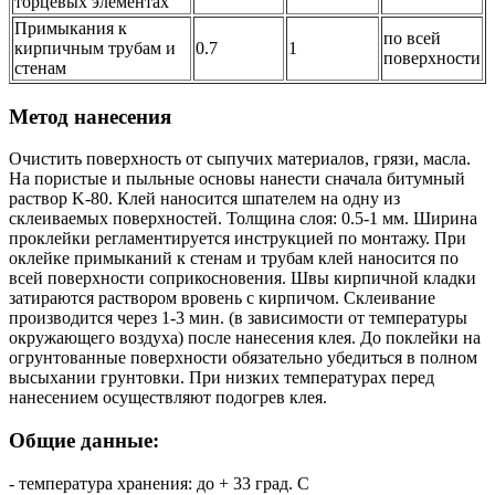
торцевых элементах
Примыкания к
по всей
кирпичным трубам и
0.7
1
поверхности
стенам
Метод нанесения
Очистить поверхность от сыпучих материалов, грязи, масла.
На пористые и пыльные основы нанести сначала битумный
раствор K-80. Клей наносится шпателем на одну из
склеиваемых поверхностей. Толщина слоя: 0.5-1 мм. Ширина
проклейки регламентируется инструкцией по монтажу. При
оклейке примыканий к стенам и трубам клей наносится по
всей поверхности соприкосновения. Швы кирпичной кладки
затираются раствором вровень с кирпичом. Склеивание
производится через 1-3 мин. (в зависимости от температуры
окружающего воздуха) после нанесения клея. До поклейки на
огрунтованные поверхности обязательно убедиться в полном
высыхании грунтовки. При низких температурах перед
нанесением осуществляют подогрев клея.
Общие данные:
- температура хранения: до + 33 град. С