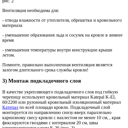
рис. 2
Вентиляция необходима для:
- отвода влажности от утеплителя, обрешетки и кровельного
материала
- уменьшение образования льда и сосулек на кровле в зимнее
время
- уменьшения температуры внутри конструкции крыши
летом.
Помните, правильно выполненная вентиляция является
залогом длительного срока службы кровли!
3) Монтаж подкладочного слоя
В качестве укрепляющего подкладочного слоя под гибкую
черепицу используют кровельный материал Katepal K-EL
60/2200 или рулонный кровельный изоляционный материал
Катепал
по всей площади кровли. Подкладочный слой
монтируется по направлению снизу-вверх параллельно
карнизному свесу кровли с нахлестом не менее 10 см, , края
фиксируются гвоздями с интервалом 20 см, швы
герметизируются клеем K-36 (рис. 3).