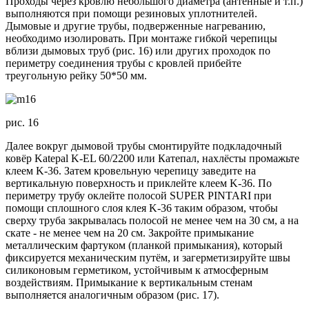
Проходы через кровлю небольшого диаметра (антенные и т.п.)
выполняются при помощи резиновых уплотнителей.
Дымовые и другие трубы, подверженные нагреванию,
необходимо изолировать. При монтаже гибкой черепицы
вблизи дымовых труб (рис. 16) или других проходок по
периметру соединения трубы с кровлей прибейте
треугольную рейку 50*50 мм.
рис. 16
Далее вокруг дымовой трубы смонтируйте подкладочный
ковёр Katepal K-EL 60/2200 или Катепал, нахлёсты промажьте
клеем K-36. Затем кровельную черепицу заведите на
вертикальную поверхность и приклейте клеем K-36. По
периметру трубу оклейте полосой SUPER PINTARI при
помощи сплошного слоя клея K-36 таким образом, чтобы
сверху труба закрывалась полосой не менее чем на 30 см, а на
скате - не менее чем на 20 см. Закройте примыкание
металлическим фартуком (планкой примыкания), который
фиксируется механическим путём, и загерметизируйте швы
силиконовым герметиком, устойчивым к атмосферным
воздействиям. Примыкание к вертикальным стенам
выполняется аналогичным образом (рис. 17).