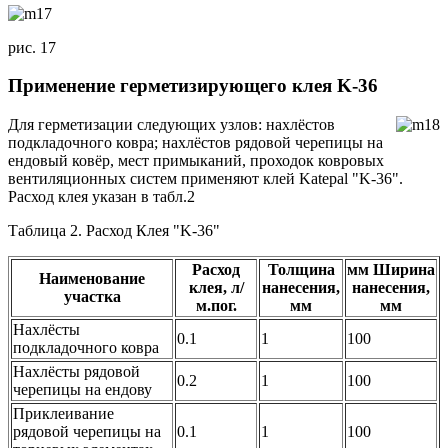
рис. 17
Применение герметизирующего клея K-36
Для
герметизации следующих узлов: нахлёстов
подкладочного ковра; нахлёстов рядовой черепицы на
ендовый ковёр, мест примыканий, проходок ковровых
вентиляционных систем применяют клей Katepal "K-36".
Расход клея указан в табл.2
Таблица 2. Расход Клея "K-36"
Расход
Толщина
мм Ширина
Наименование
клея, л/
нанесения,
нанесения,
участка
м.пог.
мм
мм
Нахлёсты
0.1
1
100
подкладочного ковра
Нахлёсты рядовой
0.2
1
100
черепицы на ендову
Приклеивание
рядовой черепицы на
0.1
1
100