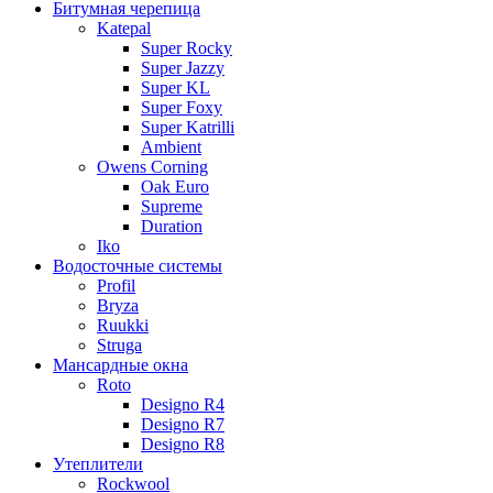
Битумная черепица
Katepal
Super Rocky
Super Jazzy
Super KL
Super Foxy
Super Katrilli
Ambient
Owens Corning
Oak Euro
Supreme
Duration
Iko
Водосточные системы
Profil
Bryza
Ruukki
Struga
Мансардные окна
Roto
Designo R4
Designo R7
Designo R8
Утеплители
Rockwool