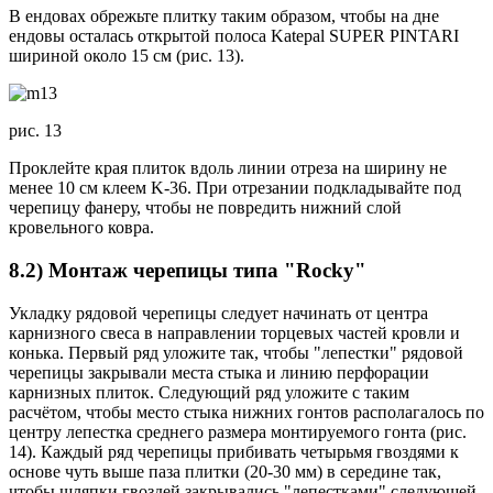
В ендовах обрежьте плитку таким образом, чтобы на дне
ендовы осталась открытой полоса Katepal SUPER PINTARI
шириной около 15 см (рис. 13).
рис. 13
Проклейте края плиток вдоль линии отреза на ширину не
менее 10 см клеем K-36. При отрезании подкладывайте под
черепицу фанеру, чтобы не повредить нижний слой
кровельного ковра.
8.2) Монтаж черепицы типа "Rocky"
Укладку рядовой черепицы следует начинать от центра
карнизного свеса в направлении торцевых частей кровли и
конька. Первый ряд уложите так, чтобы "лепестки" рядовой
черепицы закрывали места стыка и линию перфорации
карнизных плиток. Следующий ряд уложите с таким
расчётом, чтобы место стыка нижних гонтов располагалось по
центру лепестка среднего размера монтируемого гонта (рис.
14). Каждый ряд черепицы прибивать четырьмя гвоздями к
основе чуть выше паза плитки (20-30 мм) в середине так,
чтобы шляпки гвоздей закрывались "лепестками" следующей