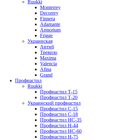
Ruukki
Monterrey
Decorrey
Finnera
Adamante
Armorium
Frigge
Украинская
Антиб
Тревизо
Maxima
Valencia
Afina
Grand
Профнастил
Ruukki
Профнастил Т-15
Профнастил Т-20
Украинский профнастил
Профнастил С-15
Профнастил С-18
Профнастил НС-35
Профнастил Н-44
Профнастил НС-60
Профнастил Н-75