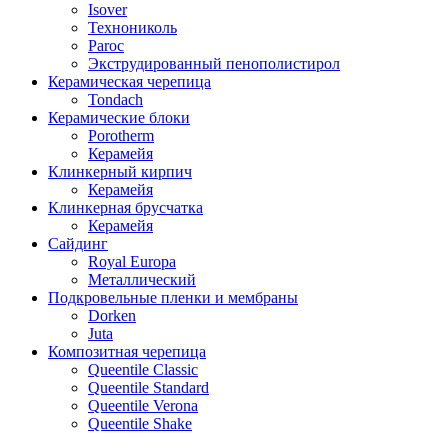
Isover
Технониколь
Paroc
Экструдированный пенополистирол
Керамическая черепица
Tondach
Керамические блоки
Porotherm
Керамейя
Клинкерный кирпич
Керамейя
Клинкерная брусчатка
Керамейя
Сайдинг
Royal Europa
Металлический
Подкровельные пленки и мембраны
Dorken
Juta
Композитная черепица
Queentile Classic
Queentile Standard
Queentile Verona
Queentile Shake