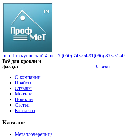
пер. Пискуновский 4, оф. 5
(050) 743-04-91
(096) 853-31-42
Всё для кровли и
фасада
Заказать
О компании
Прайсы
Отзывы
Монтаж
Новости
Статьи
Контакты
Каталог
Металлочерепица