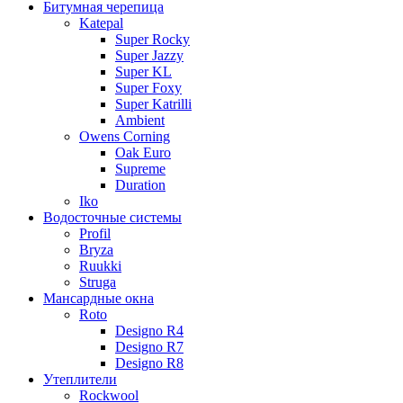
Битумная черепица
Katepal
Super Rocky
Super Jazzy
Super KL
Super Foxy
Super Katrilli
Ambient
Owens Corning
Oak Euro
Supreme
Duration
Iko
Водосточные системы
Profil
Bryza
Ruukki
Struga
Мансардные окна
Roto
Designo R4
Designo R7
Designo R8
Утеплители
Rockwool