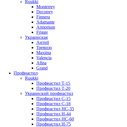
Ruukki
Monterrey
Decorrey
Finnera
Adamante
Armorium
Frigge
Украинская
Антиб
Тревизо
Maxima
Valencia
Afina
Grand
Профнастил
Ruukki
Профнастил Т-15
Профнастил Т-20
Украинский профнастил
Профнастил С-15
Профнастил С-18
Профнастил НС-35
Профнастил Н-44
Профнастил НС-60
Профнастил Н-75