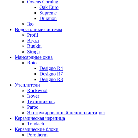
Owens Corning
Oak Euro
Supreme
Duration
Iko
Водосточные системы
Profil
Bryza
Ruukki
Struga
Мансардные окна
Roto
Designo R4
Designo R7
Designo R8
Утеплители
Rockwool
Isover
Технониколь
Paroc
Экструдированный пенополистирол
Керамическая черепица
Tondach
Керамические блоки
Porotherm