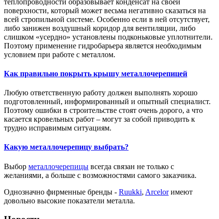
теплопроводности образовывает конденсат на своей
поверхности, который может весьма негативно сказаться на
всей стропильной системе. Особенно если в ней отсутствует,
либо занижен воздушный коридор для вентиляции, либо
слишком «усердно» установлены подконьковые уплотнители.
Поэтому применение гидробарьера является необходимым
условием при работе с металлом.
Как правильно покрыть крышу металлочерепицей
Любую ответственную работу должен выполнять хорошо
подготовленный, информированный и опытный специалист.
Поэтому ошибки в строительстве стоят очень дорого, а что
касается кровельных работ – могут за собой приводить к
трудно исправимым ситуациям.
Какую металлочерепицу выбрать?
Выбор
металлочерепицы
всегда связан не только с
желаниями, а больше с возможностями самого заказчика.
Однозначно фирменные бренды -
Ruukki
,
Arcelor
имеют
довольно высокие показатели металла.