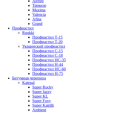
Антиб
Тревизо
Maxima
Valencia
Afina
Grand
Профнастил
Ruukki
Профнастил Т-15
Профнастил Т-20
Украинский профнастил
Профнастил С-15
Профнастил С-18
Профнастил НС-35
Профнастил Н-44
Профнастил НС-60
Профнастил Н-75
Битумная черепица
Katepal
Super Rocky
Super Jazzy
Super KL
Super Foxy
Super Katrilli
Ambient