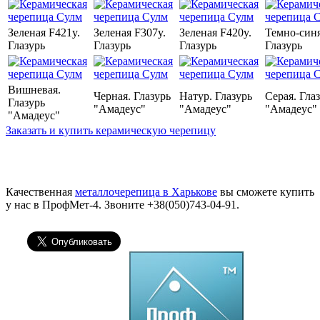
Зеленая F421y.
Зеленая F307y.
Зеленая F420y.
Темно-синя
Глазурь
Глазурь
Глазурь
Глазурь
Вишневая.
Черная. Глазурь
Натур. Глазурь
Серая. Гла
Глазурь
"Амадеус"
"Амадеус"
"Амадеус"
"Амадеус"
Заказать и купить керамическую черепицу
Качественная
металлочерепица в Харькове
вы сможете купить
у нас в ПрофМет-4. Звоните +38(050)743-04-91.