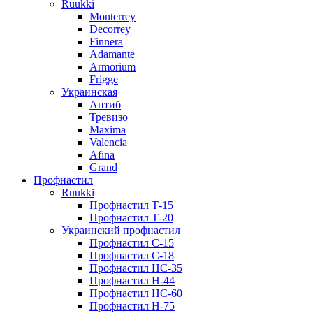
Ruukki
Monterrey
Decorrey
Finnera
Adamante
Armorium
Frigge
Украинская
Антиб
Тревизо
Maxima
Valencia
Afina
Grand
Профнастил
Ruukki
Профнастил Т-15
Профнастил Т-20
Украинский профнастил
Профнастил С-15
Профнастил С-18
Профнастил НС-35
Профнастил Н-44
Профнастил НС-60
Профнастил Н-75