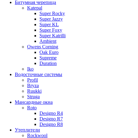
Битумная черепица
Katepal
Super Rocky
Super Jazzy
Super KL
Super Foxy
Super Katrilli
Ambient
Owens Corning
Oak Euro
Supreme
Duration
Iko
Водосточные системы
Profil
Bryza
Ruukki
Struga
Мансардные окна
Roto
Designo R4
Designo R7
Designo R8
Утеплители
Rockwool