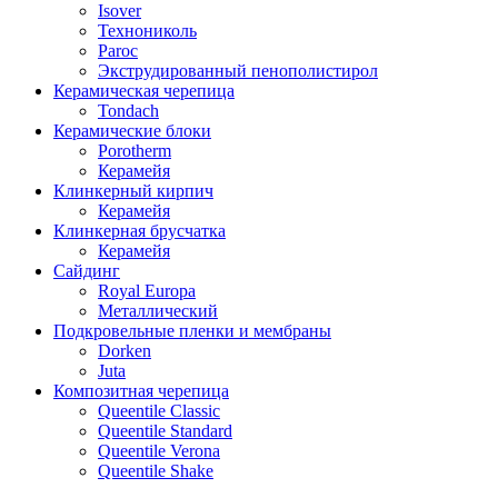
Isover
Технониколь
Paroc
Экструдированный пенополистирол
Керамическая черепица
Tondach
Керамические блоки
Porotherm
Керамейя
Клинкерный кирпич
Керамейя
Клинкерная брусчатка
Керамейя
Сайдинг
Royal Europa
Металлический
Подкровельные пленки и мембраны
Dorken
Juta
Композитная черепица
Queentile Classic
Queentile Standard
Queentile Verona
Queentile Shake