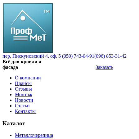
пер. Пискуновский 4, оф. 5
(050) 743-04-91
(096) 853-31-42
Всё для кровли и
фасада
Заказать
О компании
Прайсы
Отзывы
Монтаж
Новости
Статьи
Контакты
Каталог
Металлочерепица